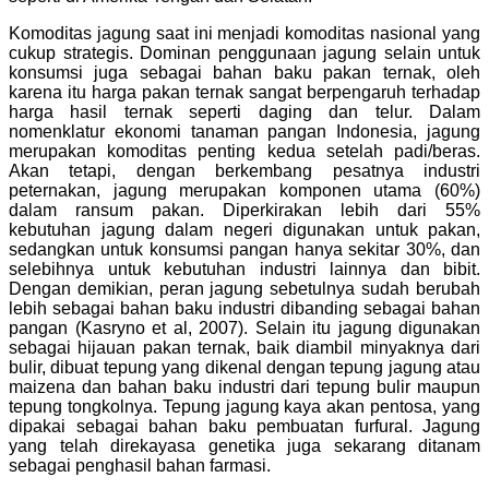
Komoditas jagung saat ini menjadi komoditas nasional yang
cukup strategis. Dominan penggunaan jagung selain untuk
konsumsi juga sebagai bahan baku pakan ternak, oleh
karena itu harga pakan ternak sangat berpengaruh terhadap
harga hasil ternak seperti daging dan telur. Dalam
nomenklatur ekonomi tanaman pangan Indonesia, jagung
merupakan komoditas penting kedua setelah padi/beras.
Akan tetapi, dengan berkembang pesatnya industri
peternakan, jagung merupakan komponen utama (60%)
dalam ransum pakan. Diperkirakan lebih dari 55%
kebutuhan jagung dalam negeri digunakan untuk pakan,
sedangkan untuk konsumsi pangan hanya sekitar 30%, dan
selebihnya untuk kebutuhan industri lainnya dan bibit.
Dengan demikian, peran jagung sebetulnya sudah berubah
lebih sebagai bahan baku industri dibanding sebagai bahan
pangan (Kasryno et al, 2007). Selain itu jagung digunakan
sebagai hijauan pakan ternak, baik diambil minyaknya dari
bulir, dibuat tepung yang dikenal dengan tepung jagung atau
maizena dan bahan baku industri dari tepung bulir maupun
tepung tongkolnya. Tepung jagung kaya akan pentosa, yang
dipakai sebagai bahan baku pembuatan furfural. Jagung
yang telah direkayasa genetika juga sekarang ditanam
sebagai penghasil bahan farmasi.