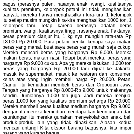
bagus (berasnya pulen, rasanya enak, wangi, kualitasnya
kualitas premium, kelompok petani ini tidak menghasilkan
banyak, mereka hanya menghasilkan kira-kira, 1 kelompok
itu setiap musim mungkin kira-kira menghasilkan 1000 ton, 1
kelompok tani. Tetapi karena berasnya adalah beras
premium, wangi, kualitasnya tinggi, rasanya enak. Faktanya,
beras premium cianjur itu, 1 kg nya mungkin rata-rata Rp
18.000-Rp 20.000. Para petani berfikir kenapa saya makan
beras yang mahal, buat saya beras yang murah saja cukup.
Mereka mencari beras yang harganya Rp 9.000. Mereka
makan beras, makan nasi. Tetapi buat mereka, beras yang
harganya Rp 9.000 cukup. Apa yg mereka lakukan, 1.000 ton
beras yang harganya Rp 20.000 tadi dijual ke Jakarta,
masuk ke supermarket, masuk ke restoran dan konsumen
kelas atas yang ingin membeli harga Rp 20.000. Petani
Cianjur itu kemudian membeli beras dari Grobogan Jawa
Tengah yang harganya Rp 8.000-Rp 9.000 untuk makannya
sendiri. Jumlahnya 1.000 ton juga. Jadi mereka menjual
beras 1.000 ton yang kualitas premium seharga Rp 20.000.
Mereka membeli beras kualitas medium harganya Rp 9.000,
dengan itu mereka kemudian mendapatkan keuntungan dan
keuntungan itu mereka gunakan menyekolahkan anak, beli
produk-produk lain yang tidak dihasilkan. Alasan kedua
mencari untung! Kita ekspor barang bagusnya, kita impor
barang yang kurang bagus.