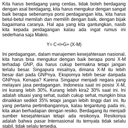
Kita harus berdagang yang cerdas, tidak boleh berdagang
dengan asal berdagang, kita harus mengukur dengan sangat
baik berapa sebenarnya porsi perdagangan kita, kita harus
betul-betul memilah dan memilih dengan baik, dengan bijak
bagaimana caranya. Hal apa yang kita gantungkan, nasib
kita kepada perdagangan kalau ada ingat rumus ini
sederhana saja Makro.
Y= C+I+G+ (X-M)
Ini perdagangan, dalam manajemen kesejahteraan nasional,
kita harus bisa mengukur dengan baik berapa porsi X-M
terhadap GNP, dia harus cukup bermakna tetapi jangan
terlalu besar. Singapura misalnya, dimana X-M itu lebih
besar dari pada GNPnya. Ekspornya lebih besar daripada
GNPnya. Kenapa? Karena Singapur menjadi negara yang
melayani jasa perdagangan. Indonesia saat ini posisi X-M,
ini kurang lebih 30%. Kurang lebih kira2 30% saat ini. Ini
adalah situasi yang sehat, sudah cukup sehat, mungkin bisa
dinaikkan sedikit 35% tetapi jangan lebih tinggi dari ini. Itu
yang pertama pertimbangannya, kalau tergantung pada ini,
kita akan berhadapan dengan resiko. Berdagang itu menjadi
sumber kesejahteraan tetapi ada resikonya. Resikonya
adalah bahwa pasar Internasional itu ternyata tidak selalu
stabil, tidak selalu tersedia.