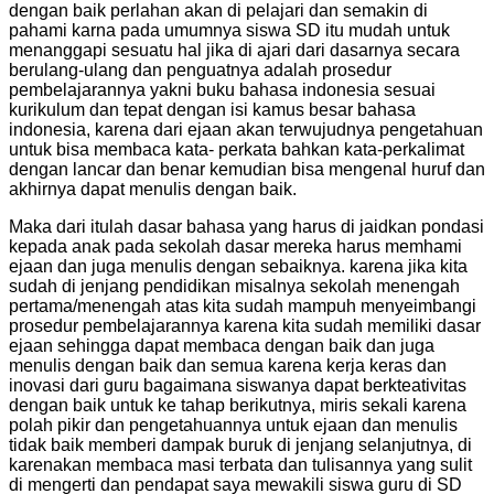
dengan baik perlahan akan di pelajari dan semakin di
pahami karna pada umumnya siswa SD itu mudah untuk
menanggapi sesuatu hal jika di ajari dari dasarnya secara
berulang-ulang dan penguatnya adalah prosedur
pembelajarannya yakni buku bahasa indonesia sesuai
kurikulum dan tepat dengan isi kamus besar bahasa
indonesia, karena dari ejaan akan terwujudnya pengetahuan
untuk bisa membaca kata- perkata bahkan kata-perkalimat
dengan lancar dan benar kemudian bisa mengenal huruf dan
akhirnya dapat menulis dengan baik.
Maka dari itulah dasar bahasa yang harus di jaidkan pondasi
kepada anak pada sekolah dasar mereka harus memhami
ejaan dan juga menulis dengan sebaiknya. karena jika kita
sudah di jenjang pendidikan misalnya sekolah menengah
pertama/menengah atas kita sudah mampuh menyeimbangi
prosedur pembelajarannya karena kita sudah memiliki dasar
ejaan sehingga dapat membaca dengan baik dan juga
menulis dengan baik dan semua karena kerja keras dan
inovasi dari guru bagaimana siswanya dapat berkteativitas
dengan baik untuk ke tahap berikutnya, miris sekali karena
polah pikir dan pengetahuannya untuk ejaan dan menulis
tidak baik memberi dampak buruk di jenjang selanjutnya, di
karenakan membaca masi terbata dan tulisannya yang sulit
di mengerti dan pendapat saya mewakili siswa guru di SD