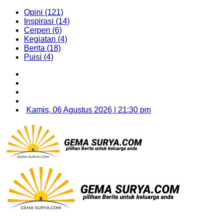
Opini (121)
Inspirasi (14)
Cerpen (6)
Kegiatan (4)
Berita (18)
Puisi (4)
Kamis, 06 Agustus 2026 | 21:30 pm